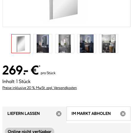
269.- €
*
pro Stück
Inhalt:
1 Stück
Preise inklusive 20 % MwSt. zzgl. Versandkosten
LIEFERN LASSEN
IM MARKT ABHOLEN
ARTIKEL NICHT VERFÜGBAR
ARTIK
Online nicht verfügbar