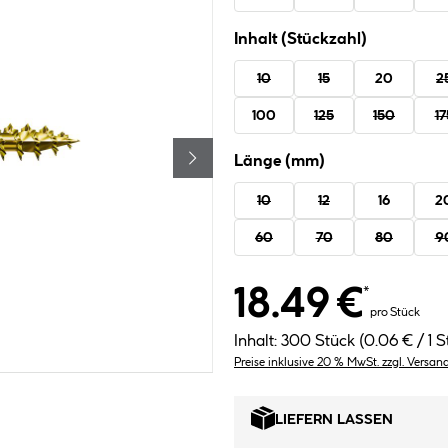
Inhalt (Stückzahl)
10
15
20
2
100
125
150
17
Länge (mm)
10
12
16
2
60
70
80
9
18.49 €
*
pro Stück
Inhalt:
300 Stück
(0.06 € / 1 S
Preise inklusive 20 % MwSt. zzgl. Versan
LIEFERN LASSEN