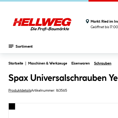
Markt:
Ried im In
Geöffnet bis 17:0
Sortiment
Zum Hauptinhalt springen
Startseite
Maschinen & Werkzeuge
Eisenwaren
Schrauben
Spax Universalschrauben Ye
Produktdetails
Artikelnummer:
163565
Bildergalerie überspringen