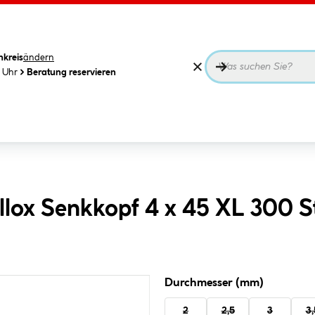
nkreis
ändern
0 Uhr
Beratung reservieren
llox Senkkopf 4 x 45 XL 300 S
Durchmesser (mm)
2
2,5
3
3,