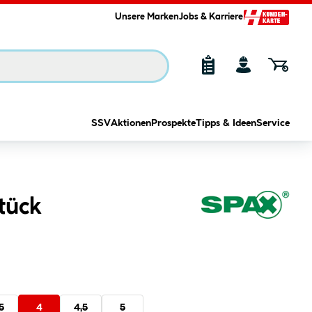
Unsere Marken
Jobs & Karriere
SSV
Aktionen
Prospekte
Tipps & Ideen
Service
tück
5
4
4,5
5