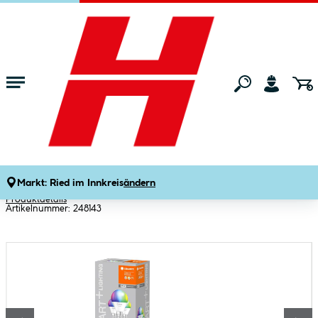
Zum Hauptinhalt springen
Startseite
Wohnen
Smart Home Systeme & Geräte
Smart Home Leu
Smart u. WiFi Tropfenform 40W Ersatz
E143er Pack 470lm RGBW u. TW 2700-
6500K
Markt:
Ried im Innkreis
ändern
Produktdetails
Artikelnummer:
248143
Bildergalerie überspringen