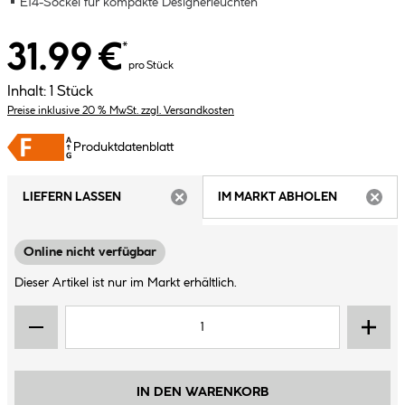
E14-Sockel für kompakte Designerleuchten
31.99 €
*
pro Stück
Inhalt:
1 Stück
Preise inklusive 20 % MwSt. zzgl. Versandkosten
Produktdatenblatt
LIEFERN LASSEN
IM MARKT ABHOLEN
ARTIKEL NICHT VERFÜGBAR
ARTIK
Online nicht verfügbar
Dieser Artikel ist nur im Markt erhältlich.
IN DEN WARENKORB