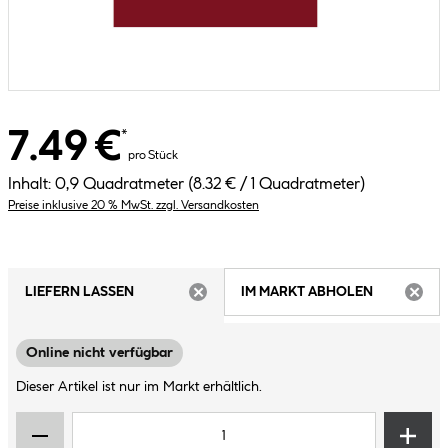
7.49 €
*
pro Stück
Inhalt:
0,9 Quadratmeter
(8.32 € / 1 Quadratmeter)
Preise inklusive 20 % MwSt. zzgl. Versandkosten
LIEFERN LASSEN
IM MARKT ABHOLEN
ARTIKEL NICHT VERFÜGBAR
ARTIK
Online nicht verfügbar
Dieser Artikel ist nur im Markt erhältlich.