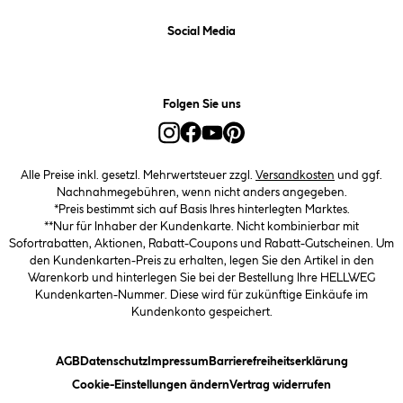
Social Media
Folgen Sie uns
Alle Preise inkl. gesetzl. Mehrwertsteuer zzgl.
Versandkosten
und ggf.
Nachnahmegebühren, wenn nicht anders angegeben.
*Preis bestimmt sich auf Basis Ihres hinterlegten Marktes.
**Nur für Inhaber der Kundenkarte. Nicht kombinierbar mit
Sofortrabatten, Aktionen, Rabatt-Coupons und Rabatt-Gutscheinen. Um
den Kundenkarten-Preis zu erhalten, legen Sie den Artikel in den
Warenkorb und hinterlegen Sie bei der Bestellung Ihre HELLWEG
Kundenkarten-Nummer. Diese wird für zukünftige Einkäufe im
Kundenkonto gespeichert.
(öffnet ein Dialogfeld)
(öffnet ein Dialogfeld)
(öffnet ein Dialogfeld)
(öffnet ein
AGB
Datenschutz
Impressum
Barrierefreiheitserklärung
(öffnet ein Dialogfeld)
Cookie-Einstellungen ändern
Vertrag widerrufen