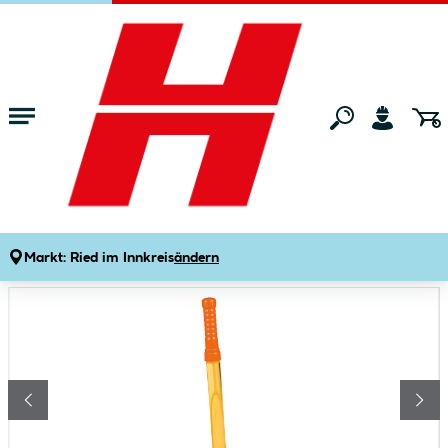
Zum Hauptinhalt springen
Startseite
Gartenmarkt
Gartenspielgeräte
Gartenspielzeug
Seifenblasenspender 36 cm versch Farben
Produktdetails
Artikelnummer:
565605
Markt:
Ried im Innkreis
ändern
Bildergalerie überspringen