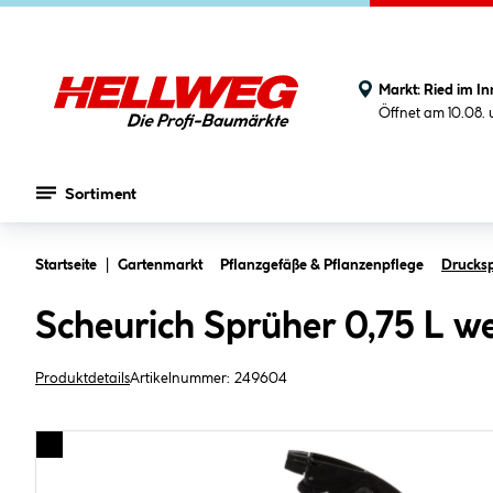
Markt:
Ried im In
Öffnet am 10.08.
Sortiment
Zum Hauptinhalt springen
Startseite
Gartenmarkt
Pflanzgefäße & Pflanzenpflege
Drucks
Scheurich Sprüher 0,75 L w
Produktdetails
Artikelnummer:
249604
Bildergalerie überspringen