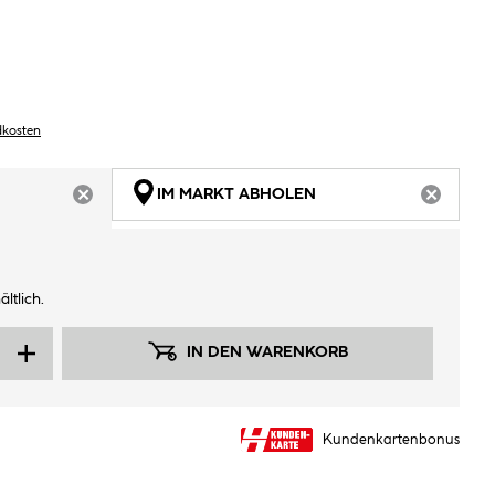
dkosten
IM MARKT ABHOLEN
ARTIKEL NICHT VERFÜGBAR
ARTIKEL
ltlich.
IN DEN WARENKORB
Kundenkartenbonus