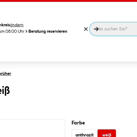
nkreis
ändern
 um 08:00 Uhr
Beratung reservieren
prüher
eiß
Farbe
anthrazit
weiß