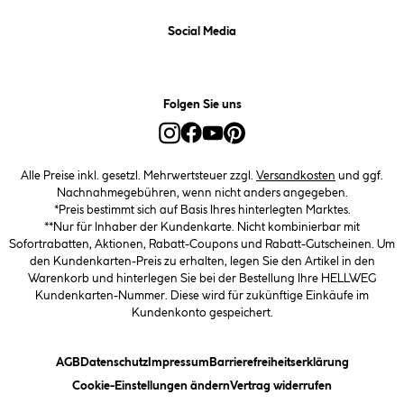
Social Media
Folgen Sie uns
Alle Preise inkl. gesetzl. Mehrwertsteuer zzgl.
Versandkosten
und ggf.
Nachnahmegebühren, wenn nicht anders angegeben.
*Preis bestimmt sich auf Basis Ihres hinterlegten Marktes.
**Nur für Inhaber der Kundenkarte. Nicht kombinierbar mit
Sofortrabatten, Aktionen, Rabatt-Coupons und Rabatt-Gutscheinen. Um
den Kundenkarten-Preis zu erhalten, legen Sie den Artikel in den
Warenkorb und hinterlegen Sie bei der Bestellung Ihre HELLWEG
Kundenkarten-Nummer. Diese wird für zukünftige Einkäufe im
Kundenkonto gespeichert.
(öffnet ein Dialogfeld)
(öffnet ein Dialogfeld)
(öffnet ein Dialogfeld)
(öffnet ein
AGB
Datenschutz
Impressum
Barrierefreiheitserklärung
(öffnet ein Dialogfeld)
Cookie-Einstellungen ändern
Vertrag widerrufen