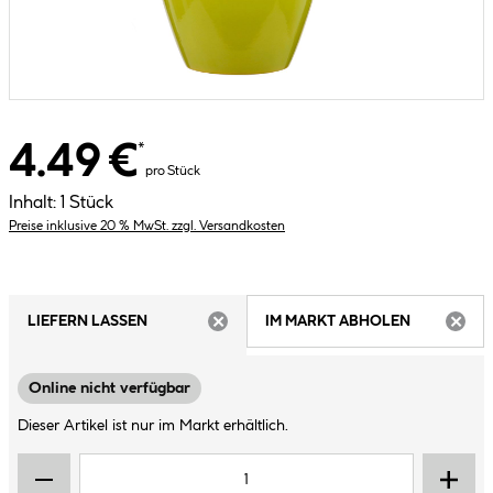
4.49 €
*
pro Stück
Inhalt:
1 Stück
Preise inklusive 20 % MwSt. zzgl. Versandkosten
LIEFERN LASSEN
IM MARKT ABHOLEN
ARTIKEL NICHT VERFÜGBAR
ARTIK
Online nicht verfügbar
Dieser Artikel ist nur im Markt erhältlich.