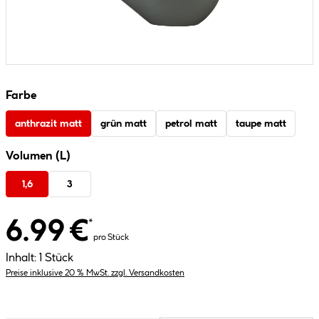
Farbe
anthrazit matt
grün matt
petrol matt
taupe matt
Volumen (L)
1,6
3
6.99 €
*
pro Stück
Inhalt:
1 Stück
Preise inklusive 20 % MwSt. zzgl. Versandkosten