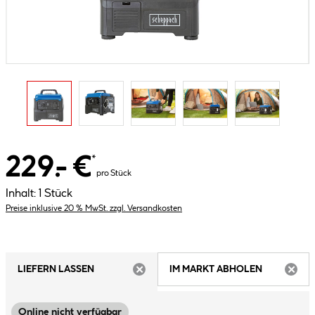
229.- €
*
pro Stück
Inhalt:
1 Stück
Preise inklusive 20 % MwSt. zzgl. Versandkosten
LIEFERN LASSEN
IM MARKT ABHOLEN
ARTIKEL NICHT VERFÜGBAR
ARTIK
Online nicht verfügbar