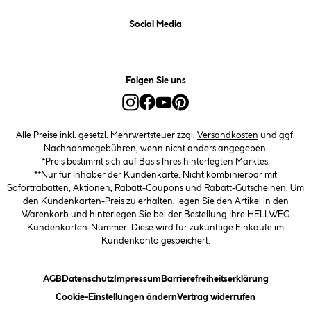
Social Media
Folgen Sie uns
Alle Preise inkl. gesetzl. Mehrwertsteuer zzgl.
Versandkosten
und ggf.
Nachnahmegebühren, wenn nicht anders angegeben.
*Preis bestimmt sich auf Basis Ihres hinterlegten Marktes.
**Nur für Inhaber der Kundenkarte. Nicht kombinierbar mit
Sofortrabatten, Aktionen, Rabatt-Coupons und Rabatt-Gutscheinen. Um
den Kundenkarten-Preis zu erhalten, legen Sie den Artikel in den
Warenkorb und hinterlegen Sie bei der Bestellung Ihre HELLWEG
Kundenkarten-Nummer. Diese wird für zukünftige Einkäufe im
Kundenkonto gespeichert.
(öffnet ein Dialogfeld)
(öffnet ein Dialogfeld)
(öffnet ein Dialogfeld)
(öffnet ein
AGB
Datenschutz
Impressum
Barrierefreiheitserklärung
(öffnet ein Dialogfeld)
Cookie-Einstellungen ändern
Vertrag widerrufen