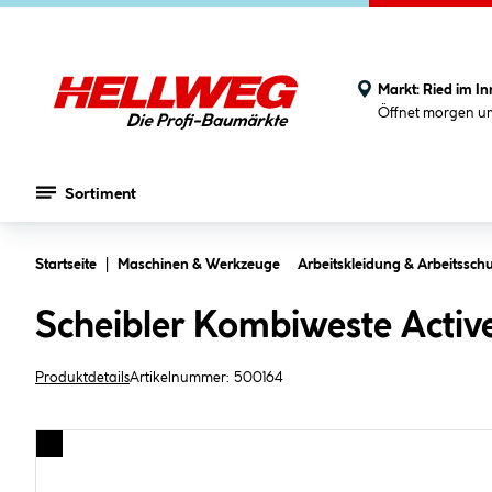
Markt:
Ried im In
Öffnet morgen u
Sortiment
Zum Hauptinhalt springen
Startseite
Maschinen & Werkzeuge
Arbeitskleidung & Arbeitsschu
Scheibler Kombiweste Activ
Produktdetails
Artikelnummer:
500164
Bildergalerie überspringen