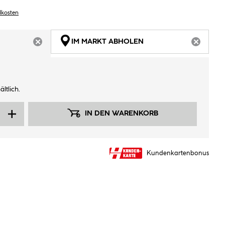
dkosten
IM MARKT ABHOLEN
ARTIKEL NICHT VERFÜGBAR
ARTIKEL
ltlich.
IN DEN WARENKORB
Kundenkartenbonus