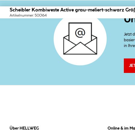
Scheibler Kombiweste Active grau-meliert-schwarz Grö
Artikelnummer: 500164
Un
Jetzt
basier
in Ihr
JE
Über HELLWEG
Online & im Ma