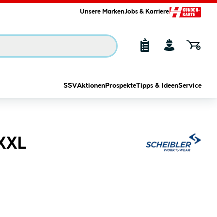
Unsere Marken
Jobs & Karriere
SSV
Aktionen
Prospekte
Tipps & Ideen
Service
 XXL