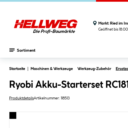
Markt:
Ried im In
Geöffnet bis 18:0
Sortiment
Zum Hauptinhalt springen
Startseite
Maschinen & Werkzeuge
Werkzeug-Zubehör
Ersatz
Ryobi Akku-Starterset RC18
Produktdetails
Artikelnummer:
118513
Bildergalerie überspringen