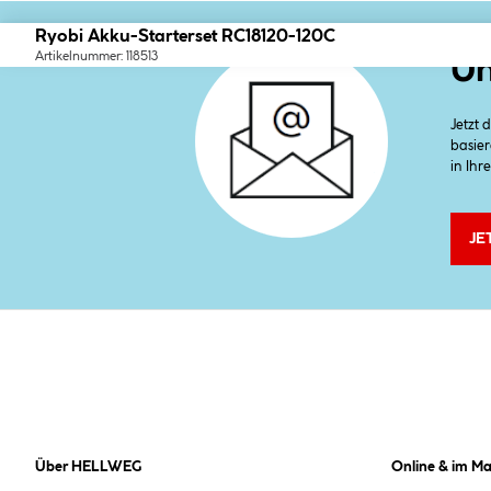
Ryobi Akku-Starterset RC18120-120C
Artikelnummer: 118513
Un
Jetzt
basier
in Ihr
JE
Über HELLWEG
Online & im Ma