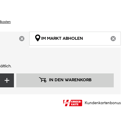
dkosten
IM MARKT ABHOLEN
ARTIKEL NICHT VERFÜGBAR
ARTIKEL
ltlich.
IN DEN WARENKORB
Kundenkartenbonus