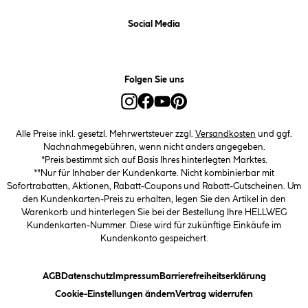
Social Media
Folgen Sie uns
Alle Preise inkl. gesetzl. Mehrwertsteuer zzgl.
Versandkosten
und ggf.
Nachnahmegebühren, wenn nicht anders angegeben.
*Preis bestimmt sich auf Basis Ihres hinterlegten Marktes.
**Nur für Inhaber der Kundenkarte. Nicht kombinierbar mit
Sofortrabatten, Aktionen, Rabatt-Coupons und Rabatt-Gutscheinen. Um
den Kundenkarten-Preis zu erhalten, legen Sie den Artikel in den
Warenkorb und hinterlegen Sie bei der Bestellung Ihre HELLWEG
Kundenkarten-Nummer. Diese wird für zukünftige Einkäufe im
Kundenkonto gespeichert.
(öffnet ein Dialogfeld)
(öffnet ein Dialogfeld)
(öffnet ein Dialogfeld)
(öffnet ein
AGB
Datenschutz
Impressum
Barrierefreiheitserklärung
(öffnet ein Dialogfeld)
Cookie-Einstellungen ändern
Vertrag widerrufen