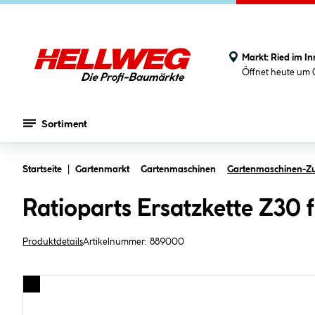
Markt:
Ried im In
Öffnet heute um 
Sortiment
Zum Hauptinhalt springen
Startseite
Gartenmarkt
Gartenmaschinen
Gartenmaschinen-Z
Ratioparts Ersatzkette Z30 
Produktdetails
Artikelnummer:
889000
Bildergalerie überspringen