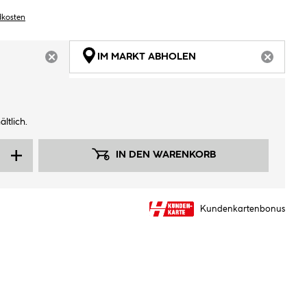
dkosten
IM MARKT ABHOLEN
ARTIKEL NICHT VERFÜGBAR
ARTIKEL
ltlich.
IN DEN WARENKORB
Kundenkartenbonus