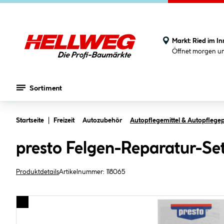
Markt:
Ried im In
Öffnet morgen u
Sortiment
Zum Hauptinhalt springen
Startseite
Freizeit
Autozubehör
Autopflegemittel & Autopflege
presto Felgen-Reparatur-Se
Produktdetails
Artikelnummer:
118065
Bildergalerie überspringen