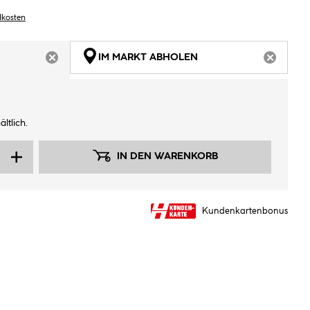
dkosten
IM MARKT ABHOLEN
ARTIKEL NICHT VERFÜGBAR
ARTIKEL
ltlich.
IN DEN WARENKORB
Kundenkartenbonus