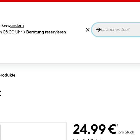
nkreis
ändern
m 08:00 Uhr
Beratung reservieren
produkte
t
24.99 €
*
pro Stück