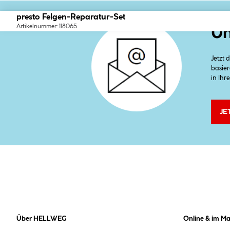
presto Felgen-Reparatur-Set
Artikelnummer: 118065
Un
Jetzt
basier
in Ihr
JE
Über HELLWEG
Online & im Ma