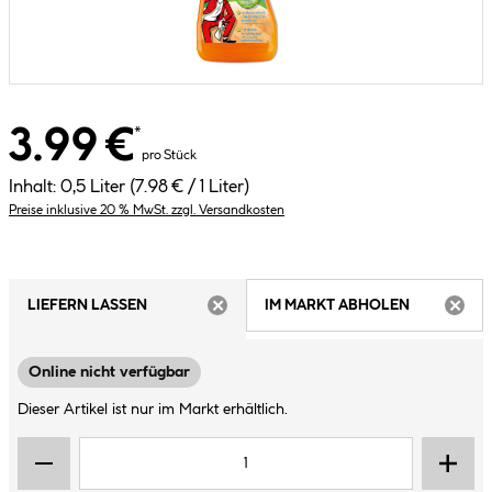
3.99 €
*
pro Stück
Inhalt:
0,5 Liter
(7.98 € / 1 Liter)
Preise inklusive 20 % MwSt. zzgl. Versandkosten
LIEFERN LASSEN
IM MARKT ABHOLEN
ARTIKEL NICHT VERFÜGBAR
ARTIK
Online nicht verfügbar
Dieser Artikel ist nur im Markt erhältlich.