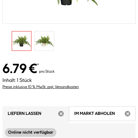
6.79 €
*
pro Stück
Inhalt:
1 Stück
Preise inklusive 10 % MwSt. zzgl. Versandkosten
LIEFERN LASSEN
IM MARKT ABHOLEN
ARTIKEL NICHT VERFÜGBAR
ARTIK
Online nicht verfügbar