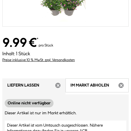
9.99 €
*
pro Stück
Inhalt:
1 Stück
Preise inklusive 10 % MwSt. zzgl. Versandkosten
LIEFERN LASSEN
IM MARKT ABHOLEN
ARTIKEL NICHT VERFÜGBAR
ARTIK
Online nicht verfügbar
Dieser Artikel ist nur im Markt erhältlich.
Dieser Artikel ist vom Umtausch ausgeschlossen. Nähere