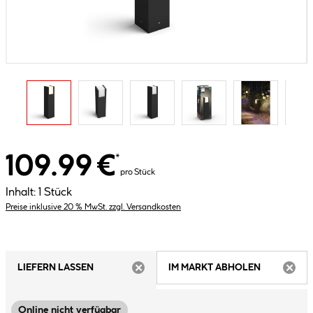
109.99 €
*
pro Stück
Inhalt:
1 Stück
Preise inklusive 20 % MwSt. zzgl. Versandkosten
LIEFERN LASSEN
IM MARKT ABHOLEN
ARTIKEL NICHT VERFÜGBAR
ARTIK
Online nicht verfügbar