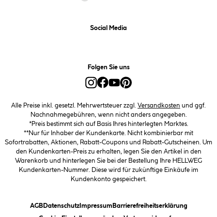
Social Media
Folgen Sie uns
Alle Preise inkl. gesetzl. Mehrwertsteuer zzgl.
Versandkosten
und ggf.
Nachnahmegebühren, wenn nicht anders angegeben.
*Preis bestimmt sich auf Basis Ihres hinterlegten Marktes.
**Nur für Inhaber der Kundenkarte. Nicht kombinierbar mit
Sofortrabatten, Aktionen, Rabatt-Coupons und Rabatt-Gutscheinen. Um
den Kundenkarten-Preis zu erhalten, legen Sie den Artikel in den
Warenkorb und hinterlegen Sie bei der Bestellung Ihre HELLWEG
Kundenkarten-Nummer. Diese wird für zukünftige Einkäufe im
Kundenkonto gespeichert.
(öffnet ein Dialogfeld)
(öffnet ein Dialogfeld)
(öffnet ein Dialogfeld)
(öffnet ein
AGB
Datenschutz
Impressum
Barrierefreiheitserklärung