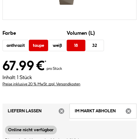
Farbe
Volumen (L)
anthrazit
taupe
weiß
18
32
67.99 €
*
pro Stück
Inhalt:
1 Stück
Preise inklusive 20 % MwSt. zzgl. Versandkosten
LIEFERN LASSEN
IM MARKT ABHOLEN
ARTIKEL NICHT VERFÜGBAR
ARTIK
Online nicht verfügbar