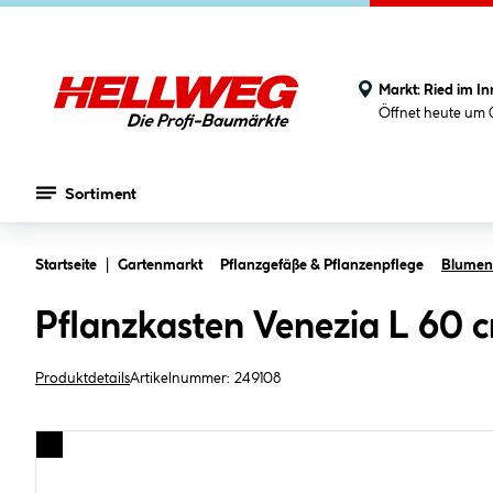
Markt:
Ried im In
Öffnet heute um 
Sortiment
Zum Hauptinhalt springen
Startseite
Gartenmarkt
Pflanzgefäße & Pflanzenpflege
Blumenk
Pflanzkasten Venezia L 60 
Produktdetails
Artikelnummer:
249108
Bildergalerie überspringen