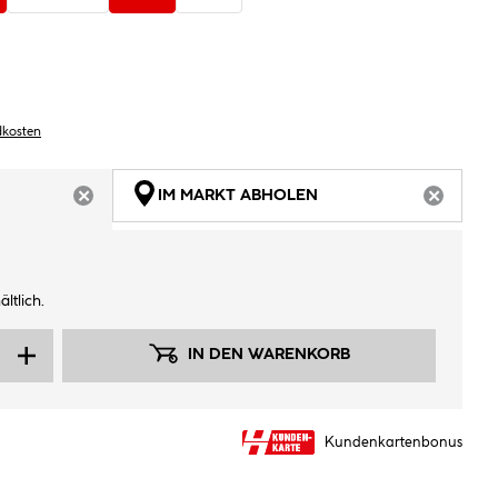
dkosten
IM MARKT ABHOLEN
ARTIKEL NICHT VERFÜGBAR
ARTIKEL
ltlich.
IN DEN WARENKORB
Kundenkartenbonus