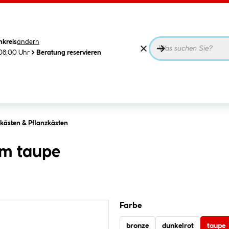
nkreis
ändern
08:00 Uhr
Beratung reservieren
ästen & Pflanzkästen
cm taupe
Farbe
bronze
dunkelrot
taupe