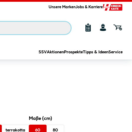
Unsere Marken
Jobs & Karriere
SSV
Aktionen
Prospekte
Tipps & Ideen
Service
Maße (cm)
terrakotta
60
80