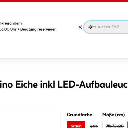
nkreis
ändern
08:00 Uhr
Beratung reservieren
tino Eiche inkl LED-Aufbauleuc
Grundfarbe
Maße (cm)
braun
gelb
75x72x20