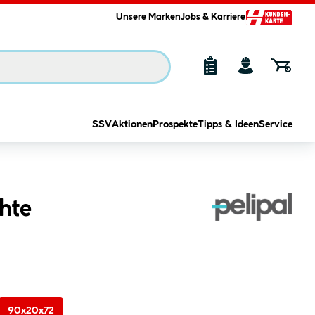
Unsere Marken
Jobs & Karriere
SSV
Aktionen
Prospekte
Tipps & Ideen
Service
hte
90x20x72