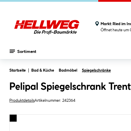
Markt:
Ried im In
Öffnet heute um 
Sortiment
Zum Hauptinhalt springen
Startseite
Bad & Küche
Badmöbel
Spiegelschränke
Pelipal Spiegelschrank Tren
Produktdetails
Artikelnummer:
242364
Bildergalerie überspringen