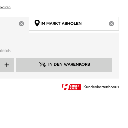
dkosten
IM MARKT ABHOLEN
ARTIKEL NICHT VERFÜGBAR
ARTIKEL
ltlich.
IN DEN WARENKORB
Kundenkartenbonus