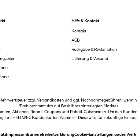
rkt
Hilfe & Kontakt
Kontakt
AGB
r
Rückgabe & Reklamation
ngzeiten
Lieferung & Versand
Markt
Markt
. Mehrwertsteuer zzgl.
Versandkosten
und ggf. Nachnahmegebühren, wenn ni
*Preis bestimmt sich auf Basis Ihres hinterlegten Marktes.
abatten, Aktionen, Rabatt-Coupons und Rabatt-Gutscheinen. Um den Kundenka
llung Ihre HELLWEG Kundenkarten-Nummer. Diese wird für zukünftige Einkäu
in Dialogfeld)
(öffnet ein Dialogfeld)
(öffnet ein Dialogfeld)
(öffnet ein Dialogfeld)
(öffn
utz
Impressum
Barrierefreiheitserklärung
Cookie-Einstellungen ändern
Vert