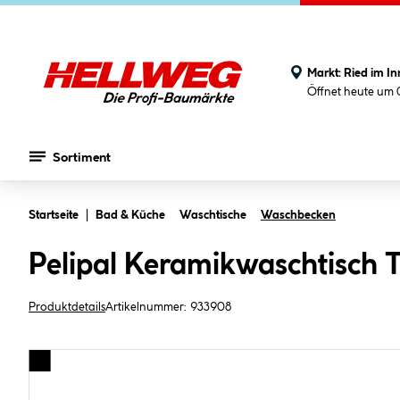
Markt:
Ried im In
Öffnet heute um 
Sortiment
Zum Hauptinhalt springen
Startseite
Bad & Küche
Waschtische
Waschbecken
Pelipal Keramikwaschtisch T
Produktdetails
Artikelnummer:
933908
Bildergalerie überspringen