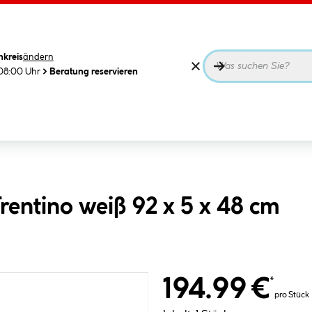
nkreis
ändern
08:00 Uhr
Beratung reservieren
rentino weiß 92 x 5 x 48 cm
194.99 €
*
pro Stück