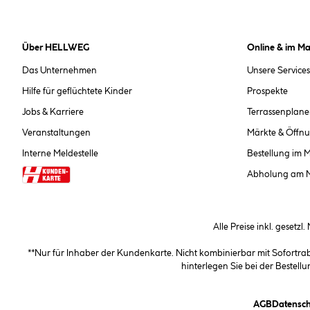
Über HELLWEG
Online & im Ma
Das Unternehmen
Unsere Services
Hilfe für geflüchtete Kinder
Prospekte
Jobs & Karriere
Terrassenplane
Veranstaltungen
Märkte & Öffnu
Interne Meldestelle
Bestellung im 
Abholung am 
Alle Preise inkl. gesetzl
**Nur für Inhaber der Kundenkarte. Nicht kombinierbar mit Sofortr
hinterlegen Sie bei der Beste
(öffnet e
AGB
Datensch