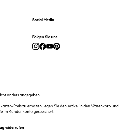
Social Media
Folgen Sie uns
cht anders angegeben.
rten-Preis zu erhalten, legen Sie den Artikel in den Warenkorb und
fe im Kundenkonto gespeichert.
et ein Dialogfeld)
rag widerrufen