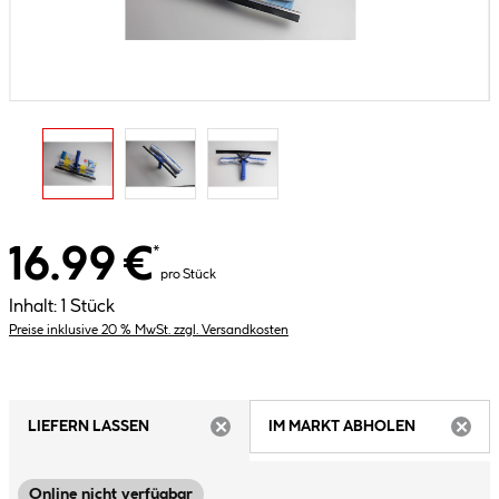
16.99 €
*
pro Stück
Inhalt:
1 Stück
Preise inklusive 20 % MwSt. zzgl. Versandkosten
LIEFERN LASSEN
IM MARKT ABHOLEN
ARTIKEL NICHT VERFÜGBAR
ARTIK
Online nicht verfügbar