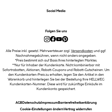
Social Media
Folgen Sie uns
Alle Preise inkl. gesetzl. Mehrwertsteuer zzgl.
Versandkosten
und ggf.
Nachnahmegebühren, wenn nicht anders angegeben.
*Preis bestimmt sich auf Basis Ihres hinterlegten Marktes.
**Nur für Inhaber der Kundenkarte. Nicht kombinierbar mit
Sofortrabatten, Aktionen, Rabatt-Coupons und Rabatt-Gutscheinen. Um
den Kundenkarten-Preis zu erhalten, legen Sie den Artikel in den
Warenkorb und hinterlegen Sie bei der Bestellung Ihre HELLWEG
Kundenkarten-Nummer. Diese wird für zukünftige Einkäufe im
Kundenkonto gespeichert.
(öffnet ein Dialogfeld)
(öffnet ein Dialogfeld)
(öffnet ein Dialogfeld)
(öffnet ein
AGB
Datenschutz
Impressum
Barrierefreiheitserklärung
(öffnet ein Dialogfeld)
Cookie-Einstellungen ändern
Vertrag widerrufen