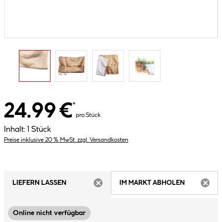
24.99 €
*
pro Stück
Inhalt:
1 Stück
Preise inklusive 20 % MwSt. zzgl. Versandkosten
LIEFERN LASSEN
IM MARKT ABHOLEN
ARTIKEL NICHT VERFÜGBAR
ARTIK
Online nicht verfügbar