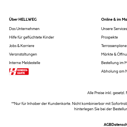
Über HELLWEG
Online & im Ma
Das Unternehmen
Unsere Services
Hilfe für geflüchtete Kinder
Prospekte
Jobs & Karriere
Terrassenplane
Veranstaltungen
Märkte & Öffnu
Interne Meldestelle
Bestellung im 
Abholung am 
Alle Preise inkl. gesetzl
**Nur für Inhaber der Kundenkarte. Nicht kombinierbar mit Sofortr
hinterlegen Sie bei der Beste
(öffnet e
AGB
Datensch