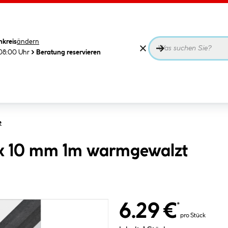
nkreis
ändern
08:00 Uhr
Beratung reservieren
e
 x 10 mm 1m warmgewalzt
6.29 €
*
pro Stück