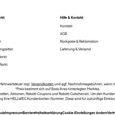
rkt
Hilfe & Kontakt
Kontakt
AGB
r
Rückgabe & Reklamation
ngzeiten
Lieferung & Versand
Markt
Markt
. Mehrwertsteuer zzgl.
Versandkosten
und ggf. Nachnahmegebühren, wenn ni
*Preis bestimmt sich auf Basis Ihres hinterlegten Marktes.
abatten, Aktionen, Rabatt-Coupons und Rabatt-Gutscheinen. Um den Kundenka
llung Ihre HELLWEG Kundenkarten-Nummer. Diese wird für zukünftige Einkäu
in Dialogfeld)
(öffnet ein Dialogfeld)
(öffnet ein Dialogfeld)
(öffnet ein Dialogfeld)
(öffn
utz
Impressum
Barrierefreiheitserklärung
Cookie-Einstellungen ändern
Vert