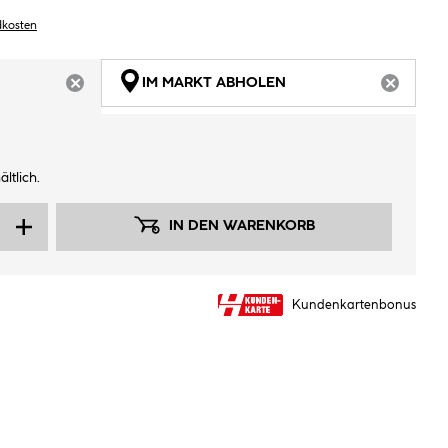
dkosten
IM MARKT ABHOLEN
ARTIKEL NICHT VERFÜGBAR
ARTIKEL
ltlich.
IN DEN WARENKORB
Kundenkartenbonus