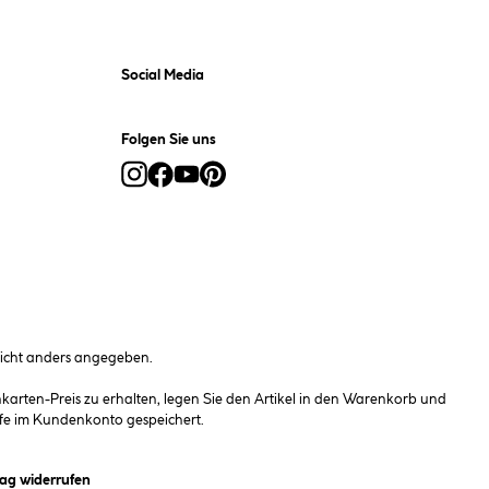
Social Media
Folgen Sie uns
cht anders angegeben.
rten-Preis zu erhalten, legen Sie den Artikel in den Warenkorb und
fe im Kundenkonto gespeichert.
et ein Dialogfeld)
rag widerrufen