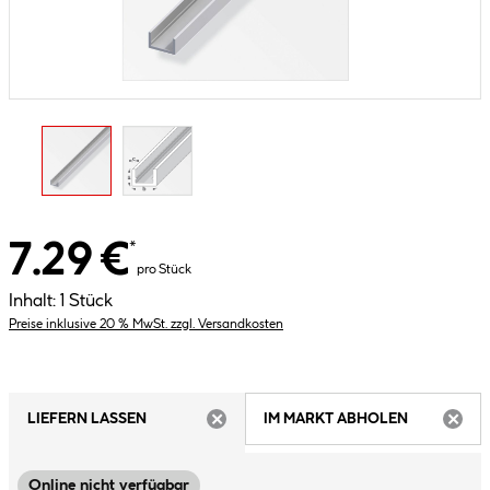
7.29 €
*
pro Stück
Inhalt:
1 Stück
Preise inklusive 20 % MwSt. zzgl. Versandkosten
LIEFERN LASSEN
IM MARKT ABHOLEN
ARTIKEL NICHT VERFÜGBAR
ARTIK
Online nicht verfügbar