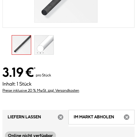
3.19 €
*
pro Stück
Inhalt:
1 Stück
Preise inklusive 20 % MwSt. zzgl. Versandkosten
LIEFERN LASSEN
IM MARKT ABHOLEN
ARTIKEL NICHT VERFÜGBAR
ARTIK
Online nicht verfügbar