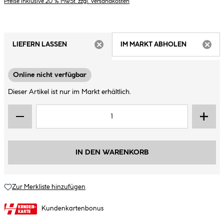
Preise inklusive 20 % MwSt. zzgl. Versandkosten
LIEFERN LASSEN
IM MARKT ABHOLEN
ARTIKEL NICHT VERFÜGBAR
ARTIK
Online nicht verfügbar
Dieser Artikel ist nur im Markt erhältlich.
IN DEN WARENKORB
Zur Merkliste hinzufügen
Kundenkartenbonus