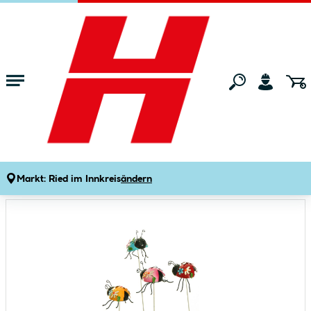
Zum Hauptinhalt springen
Startseite
Gartenmarkt
Gartendeko
Gartenfiguren & Gartenstatue
Marienkäfer Pick 23 x 7,5 x 5,5 cm 4 Farben
Produktdetails
Artikelnummer:
266986
Markt:
Ried im Innkreis
ändern
Bildergalerie überspringen