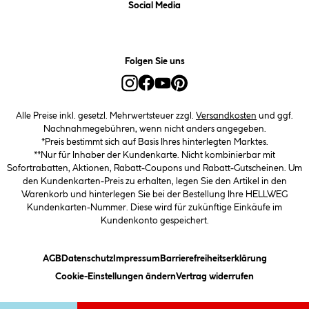
Social Media
Folgen Sie uns
Alle Preise inkl. gesetzl. Mehrwertsteuer zzgl.
Versandkosten
und ggf.
Nachnahmegebühren, wenn nicht anders angegeben.
*Preis bestimmt sich auf Basis Ihres hinterlegten Marktes.
**Nur für Inhaber der Kundenkarte. Nicht kombinierbar mit
Sofortrabatten, Aktionen, Rabatt-Coupons und Rabatt-Gutscheinen. Um
den Kundenkarten-Preis zu erhalten, legen Sie den Artikel in den
Warenkorb und hinterlegen Sie bei der Bestellung Ihre HELLWEG
Kundenkarten-Nummer. Diese wird für zukünftige Einkäufe im
Kundenkonto gespeichert.
(öffnet ein Dialogfeld)
(öffnet ein Dialogfeld)
(öffnet ein Dialogfeld)
(öffnet ein
AGB
Datenschutz
Impressum
Barrierefreiheitserklärung
(öffnet ein Dialogfeld)
Cookie-Einstellungen ändern
Vertrag widerrufen