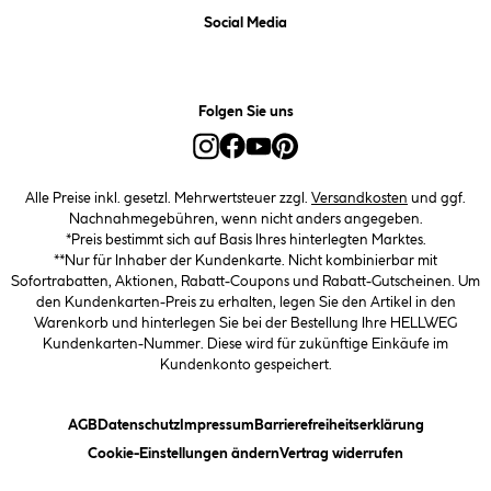
Social Media
Folgen Sie uns
Alle Preise inkl. gesetzl. Mehrwertsteuer zzgl.
Versandkosten
und ggf.
Nachnahmegebühren, wenn nicht anders angegeben.
*Preis bestimmt sich auf Basis Ihres hinterlegten Marktes.
**Nur für Inhaber der Kundenkarte. Nicht kombinierbar mit
Sofortrabatten, Aktionen, Rabatt-Coupons und Rabatt-Gutscheinen. Um
den Kundenkarten-Preis zu erhalten, legen Sie den Artikel in den
Warenkorb und hinterlegen Sie bei der Bestellung Ihre HELLWEG
Kundenkarten-Nummer. Diese wird für zukünftige Einkäufe im
Kundenkonto gespeichert.
(öffnet ein Dialogfeld)
(öffnet ein Dialogfeld)
(öffnet ein Dialogfeld)
(öffnet ein
AGB
Datenschutz
Impressum
Barrierefreiheitserklärung
(öffnet ein Dialogfeld)
Cookie-Einstellungen ändern
Vertrag widerrufen