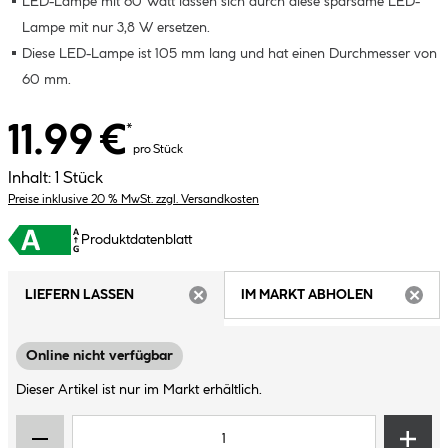
LED-Lampe mit 60 Watt lassen sich durch diese sparsame LED-
Lampe mit nur 3,8 W ersetzen.
Diese LED-Lampe ist 105 mm lang und hat einen Durchmesser von
60 mm.
11.99 €
*
pro Stück
Inhalt:
1 Stück
Preise inklusive 20 % MwSt. zzgl. Versandkosten
Produktdatenblatt
LIEFERN LASSEN
IM MARKT ABHOLEN
ARTIKEL NICHT VERFÜGBAR
ARTIK
Online nicht verfügbar
Dieser Artikel ist nur im Markt erhältlich.