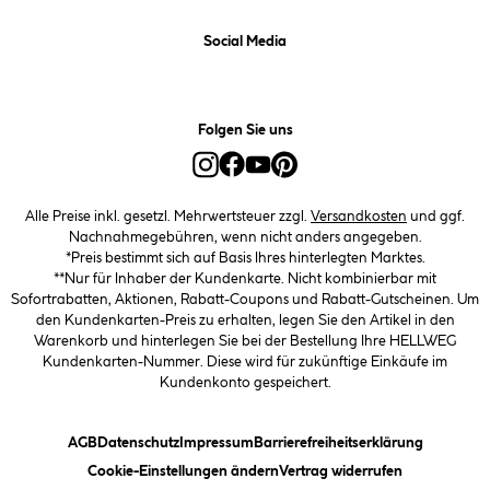
Social Media
Folgen Sie uns
Alle Preise inkl. gesetzl. Mehrwertsteuer zzgl.
Versandkosten
und ggf.
Nachnahmegebühren, wenn nicht anders angegeben.
*Preis bestimmt sich auf Basis Ihres hinterlegten Marktes.
**Nur für Inhaber der Kundenkarte. Nicht kombinierbar mit
Sofortrabatten, Aktionen, Rabatt-Coupons und Rabatt-Gutscheinen. Um
den Kundenkarten-Preis zu erhalten, legen Sie den Artikel in den
Warenkorb und hinterlegen Sie bei der Bestellung Ihre HELLWEG
Kundenkarten-Nummer. Diese wird für zukünftige Einkäufe im
Kundenkonto gespeichert.
(öffnet ein Dialogfeld)
(öffnet ein Dialogfeld)
(öffnet ein Dialogfeld)
(öffnet ein
AGB
Datenschutz
Impressum
Barrierefreiheitserklärung
(öffnet ein Dialogfeld)
Cookie-Einstellungen ändern
Vertrag widerrufen