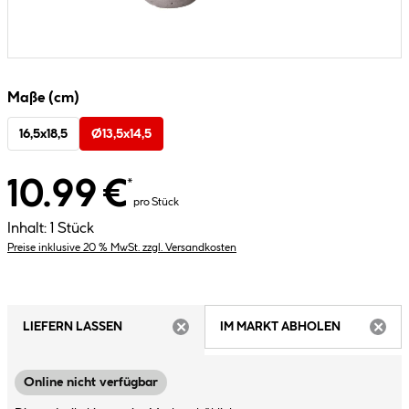
Maße (cm)
16,5x18,5
Ø13,5x14,5
10.99 €
*
pro Stück
Inhalt:
1 Stück
Preise inklusive 20 % MwSt. zzgl. Versandkosten
LIEFERN LASSEN
IM MARKT ABHOLEN
ARTIKEL NICHT VERFÜGBAR
ARTIK
Online nicht verfügbar