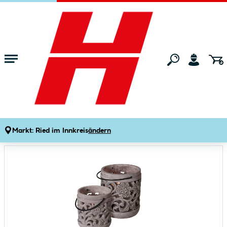
Zum Hauptinhalt springen
Startseite
Gartenmarkt
Gartendeko
Sonstige Gartendeko
Laterne Durchmesser 13,5 x 14,5 cm grau
Produktdetails
Artikelnummer:
247081
Markt:
Ried im Innkreis
ändern
Bildergalerie überspringen