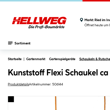
Markt:
Ried im In
Öffnet heute um 
Sortiment
Zum Hauptinhalt springen
Startseite
Gartenmarkt
Gartenspielgeräte
Schaukeln & Rutsch
Kunststoff Flexi Schaukel ca
Produktdetails
Artikelnummer:
506144
Bildergalerie überspringen