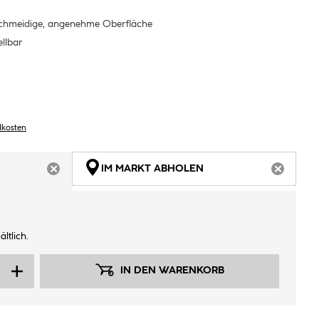
eschmeidige, angenehme Oberfläche
llbar
dkosten
IM MARKT ABHOLEN
ARTIKEL NICHT VERFÜGBAR
ARTIKEL
ltlich.
IN DEN WARENKORB