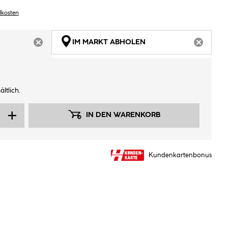
dkosten
IM MARKT ABHOLEN
ARTIKEL NICHT VERFÜGBAR
ARTIKEL
ltlich.
IN DEN WARENKORB
Kundenkartenbonus