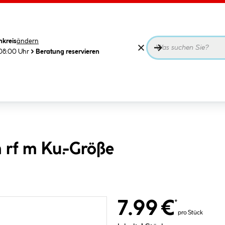
nkreis
ändern
08:00 Uhr
Beratung reservieren
 rf m Ku.-Größe
7.99 €
*
pro Stück