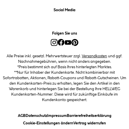
Social Media
Folgen Sie uns
Alle Preise inkl. gesetzl. Mehrwertsteuer zzgl.
Versandkosten
und ggf.
Nachnahmegebühren, wenn nicht anders angegeben.
*Preis bestimmt sich auf Basis Ihres hinterlegten Marktes.
**Nur für Inhaber der Kundenkarte. Nicht kombinierbar mit
Sofortrabatten, Aktionen, Rabatt-Coupons und Rabatt-Gutscheinen. Um
den Kundenkarten-Preis zu erhalten, legen Sie den Artikel in den
Warenkorb und hinterlegen Sie bei der Bestellung Ihre HELLWEG
Kundenkarten-Nummer. Diese wird für zukünftige Einkäufe im
Kundenkonto gespeichert.
(öffnet ein Dialogfeld)
(öffnet ein Dialogfeld)
(öffnet ein Dialogfeld)
(öffnet ein
AGB
Datenschutz
Impressum
Barrierefreiheitserklärung
(öffnet ein Dialogfeld)
Cookie-Einstellungen ändern
Vertrag widerrufen