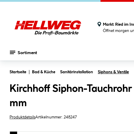
Markt:
Ried im In
Öffnet morgen u
Sortiment
Zum Hauptinhalt springen
Startseite
Bad & Küche
Sanitärinstallation
Siphons & Ventile
Kirchhoff Siphon-Tauchrohr
mm
Produktdetails
Artikelnummer:
248247