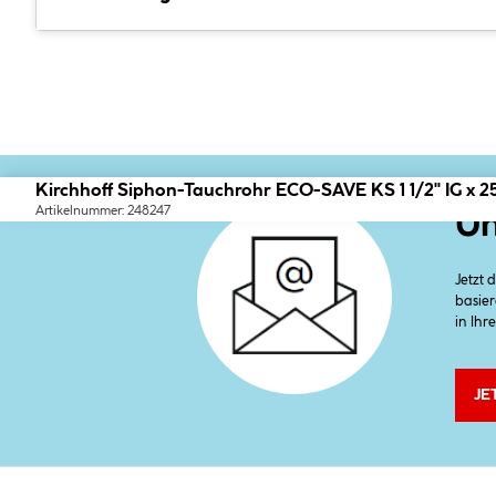
Kirchhoff Siphon-Tauchrohr ECO-SAVE KS 1 1/2" IG x 
Artikelnummer: 248247
Un
Jetzt
basier
in Ihr
JE