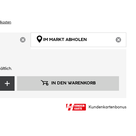
dkosten
IM MARKT ABHOLEN
ARTIKEL NICHT VERFÜGBAR
ARTIKEL
ltlich.
IN DEN WARENKORB
Kundenkartenbonus