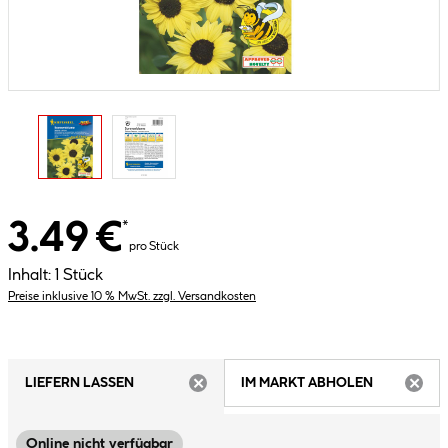
3.49 €
*
pro Stück
Inhalt:
1 Stück
Preise inklusive 10 % MwSt. zzgl. Versandkosten
LIEFERN LASSEN
IM MARKT ABHOLEN
ARTIKEL NICHT VERFÜGBAR
ARTIK
Online nicht verfügbar