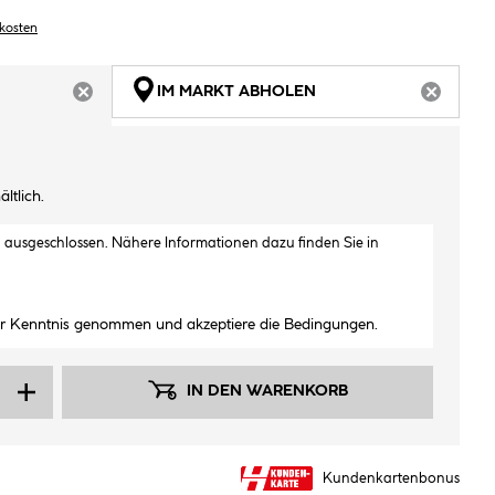
dkosten
IM MARKT ABHOLEN
ARTIKEL NICHT VERFÜGBAR
ARTIKEL
ltlich.
h ausgeschlossen. Nähere Informationen dazu finden Sie in
ur Kenntnis genommen und akzeptiere die Bedingungen.
IN DEN WARENKORB
Kundenkartenbonus