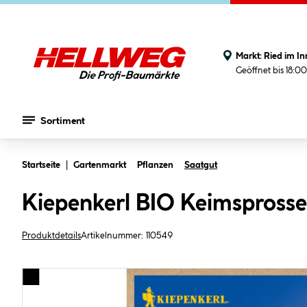
Markt:
Ried im In
Geöffnet bis 18:0
Sortiment
Zum Hauptinhalt springen
Startseite
Gartenmarkt
Pflanzen
Saatgut
Kiepenkerl BIO Keimsprosse
Produktdetails
Artikelnummer:
110549
Bildergalerie überspringen