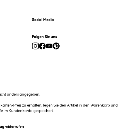
Social Media
Folgen Sie uns
cht anders angegeben.
rten-Preis zu erhalten, legen Sie den Artikel in den Warenkorb und
fe im Kundenkonto gespeichert.
et ein Dialogfeld)
rag widerrufen