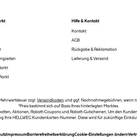
rkt
Hilfe & Kontakt
Kontakt
AGB
r
Rückgabe & Reklamation
ngzeiten
Lieferung & Versand
Markt
Markt
. Mehrwertsteuer zzgl.
Versandkosten
und ggf. Nachnahmegebühren, wenn ni
*Preis bestimmt sich auf Basis Ihres hinterlegten Marktes.
abatten, Aktionen, Rabatt-Coupons und Rabatt-Gutscheinen. Um den Kundenka
llung Ihre HELLWEG Kundenkarten-Nummer. Diese wird für zukünftige Einkäu
in Dialogfeld)
(öffnet ein Dialogfeld)
(öffnet ein Dialogfeld)
(öffnet ein Dialogfeld)
(öffn
utz
Impressum
Barrierefreiheitserklärung
Cookie-Einstellungen ändern
Vert