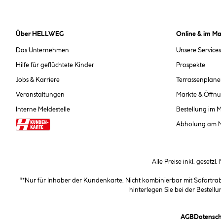
Über HELLWEG
Online & im Ma
Das Unternehmen
Unsere Services
Hilfe für geflüchtete Kinder
Prospekte
Jobs & Karriere
Terrassenplane
Veranstaltungen
Märkte & Öffnu
Interne Meldestelle
Bestellung im 
Abholung am 
Alle Preise inkl. gesetzl
**Nur für Inhaber der Kundenkarte. Nicht kombinierbar mit Sofortr
hinterlegen Sie bei der Beste
(öffnet e
AGB
Datensch