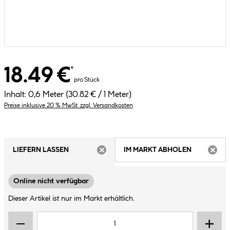
18.49 €
*
pro Stück
Inhalt:
0,6 Meter
(30.82 € / 1 Meter)
Preise inklusive 20 % MwSt. zzgl. Versandkosten
LIEFERN LASSEN
IM MARKT ABHOLEN
ARTIKEL NICHT VERFÜGBAR
ARTIK
Online nicht verfügbar
Dieser Artikel ist nur im Markt erhältlich.