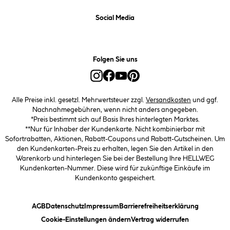
Social Media
Folgen Sie uns
Alle Preise inkl. gesetzl. Mehrwertsteuer zzgl.
Versandkosten
und ggf.
Nachnahmegebühren, wenn nicht anders angegeben.
*Preis bestimmt sich auf Basis Ihres hinterlegten Marktes.
**Nur für Inhaber der Kundenkarte. Nicht kombinierbar mit
Sofortrabatten, Aktionen, Rabatt-Coupons und Rabatt-Gutscheinen. Um
den Kundenkarten-Preis zu erhalten, legen Sie den Artikel in den
Warenkorb und hinterlegen Sie bei der Bestellung Ihre HELLWEG
Kundenkarten-Nummer. Diese wird für zukünftige Einkäufe im
Kundenkonto gespeichert.
(öffnet ein Dialogfeld)
(öffnet ein Dialogfeld)
(öffnet ein Dialogfeld)
(öffnet ein
AGB
Datenschutz
Impressum
Barrierefreiheitserklärung
(öffnet ein Dialogfeld)
Cookie-Einstellungen ändern
Vertrag widerrufen