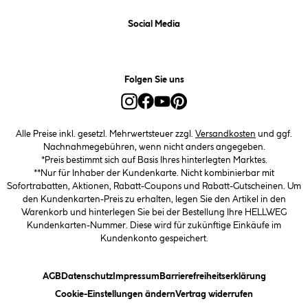
Social Media
Folgen Sie uns
Alle Preise inkl. gesetzl. Mehrwertsteuer zzgl.
Versandkosten
und ggf.
Nachnahmegebühren, wenn nicht anders angegeben.
*Preis bestimmt sich auf Basis Ihres hinterlegten Marktes.
**Nur für Inhaber der Kundenkarte. Nicht kombinierbar mit
Sofortrabatten, Aktionen, Rabatt-Coupons und Rabatt-Gutscheinen. Um
den Kundenkarten-Preis zu erhalten, legen Sie den Artikel in den
Warenkorb und hinterlegen Sie bei der Bestellung Ihre HELLWEG
Kundenkarten-Nummer. Diese wird für zukünftige Einkäufe im
Kundenkonto gespeichert.
(öffnet ein Dialogfeld)
(öffnet ein Dialogfeld)
(öffnet ein Dialogfeld)
(öffnet ein
AGB
Datenschutz
Impressum
Barrierefreiheitserklärung
(öffnet ein Dialogfeld)
Cookie-Einstellungen ändern
Vertrag widerrufen