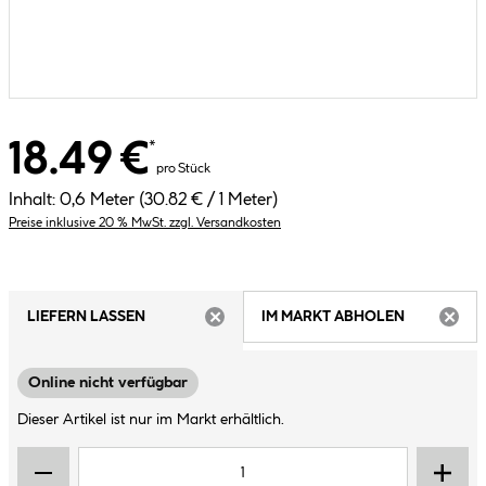
18.49 €
*
pro Stück
Inhalt:
0,6 Meter
(30.82 € / 1 Meter)
Preise inklusive 20 % MwSt. zzgl. Versandkosten
LIEFERN LASSEN
IM MARKT ABHOLEN
ARTIKEL NICHT VERFÜGBAR
ARTIK
Online nicht verfügbar
Dieser Artikel ist nur im Markt erhältlich.