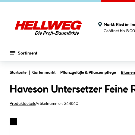
Markt:
Ried im In
Geöffnet bis 18:0
Sortiment
Zum Hauptinhalt springen
Startseite
Gartenmarkt
Pflanzgefäße & Pflanzenpflege
Blument
Haveson Untersetzer Feine R
Produktdetails
Artikelnummer:
244840
Bildergalerie überspringen