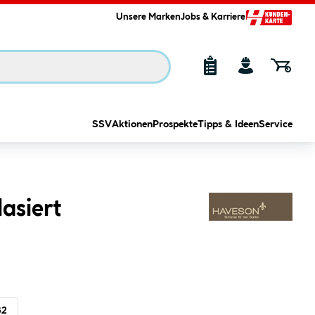
Unsere Marken
Jobs & Karriere
SSV
Aktionen
Prospekte
Tipps & Ideen
Service
asiert
32