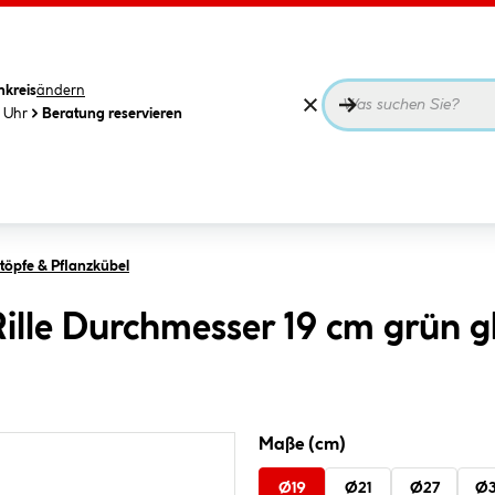
nkreis
ändern
0 Uhr
Beratung reservieren
öpfe & Pflanzkübel
ille Durchmesser 19 cm grün gl
Maße (cm)
Ø19
Ø21
Ø27
Ø