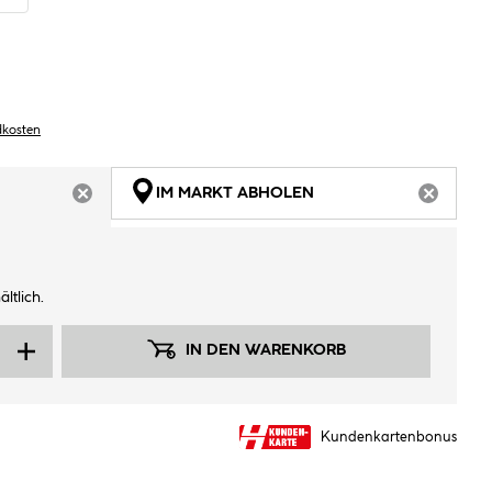
dkosten
IM MARKT ABHOLEN
ARTIKEL NICHT VERFÜGBAR
ARTIKEL
ltlich.
IN DEN WARENKORB
Kundenkartenbonus