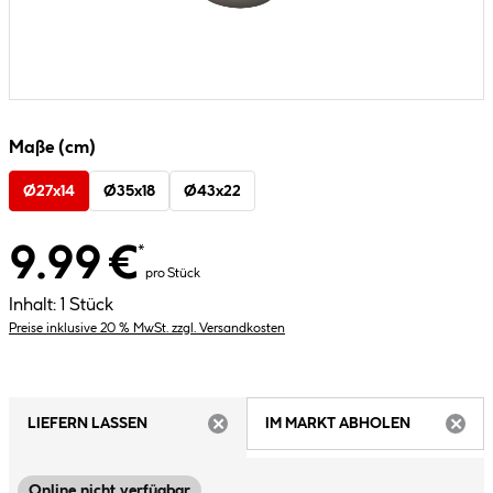
Maße (cm)
Ø27x14
Ø35x18
Ø43x22
9.99 €
*
pro Stück
Inhalt:
1 Stück
Preise inklusive 20 % MwSt. zzgl. Versandkosten
LIEFERN LASSEN
IM MARKT ABHOLEN
ARTIKEL NICHT VERFÜGBAR
ARTIK
Online nicht verfügbar