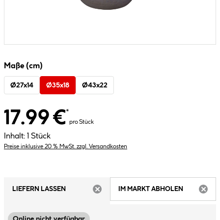
Maße (cm)
Ø27x14
Ø35x18
Ø43x22
17.99 €
*
pro Stück
Inhalt:
1 Stück
Preise inklusive 20 % MwSt. zzgl. Versandkosten
LIEFERN LASSEN
IM MARKT ABHOLEN
ARTIKEL NICHT VERFÜGBAR
ARTIK
Online nicht verfügbar