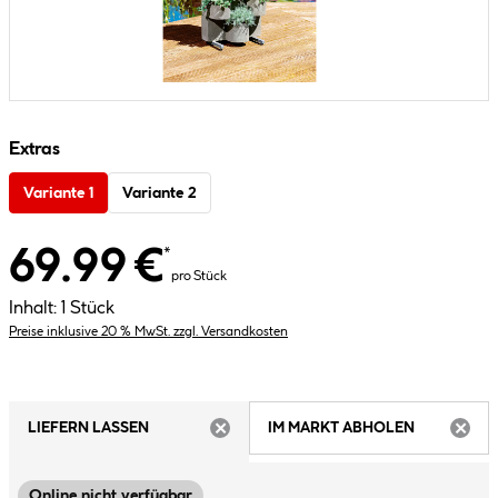
Extras
Variante 1
Variante 2
69.99 €
*
pro Stück
Inhalt:
1 Stück
Preise inklusive 20 % MwSt. zzgl. Versandkosten
LIEFERN LASSEN
IM MARKT ABHOLEN
ARTIKEL NICHT VERFÜGBAR
ARTIK
Online nicht verfügbar