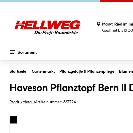
Markt:
Ried im In
Geöffnet bis 18:0
Sortiment
Zum Hauptinhalt springen
Startseite
Gartenmarkt
Pflanzgefäße & Pflanzenpflege
Blument
Haveson Pflanztopf Bern II 
Produktdetails
Artikelnummer:
867724
Bildergalerie überspringen