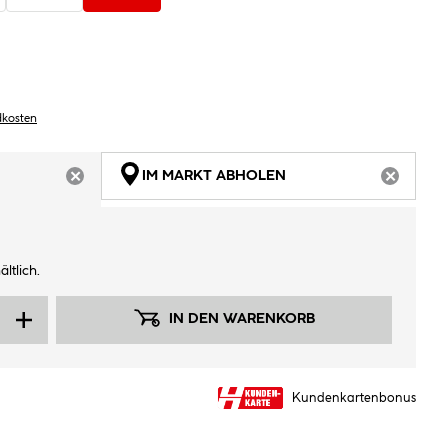
dkosten
IM MARKT ABHOLEN
ARTIKEL NICHT VERFÜGBAR
ARTIKEL
ltlich.
IN DEN WARENKORB
Kundenkartenbonus