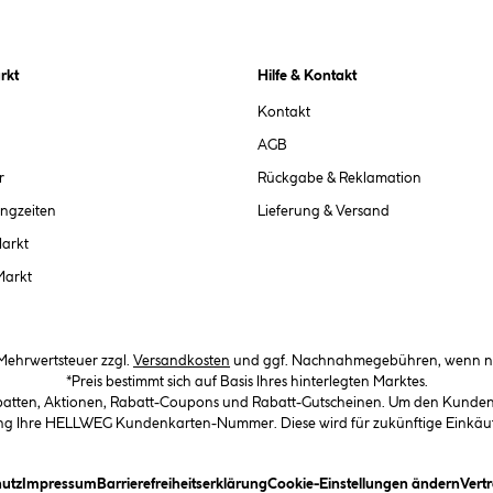
rkt
Hilfe & Kontakt
Kontakt
AGB
r
Rückgabe & Reklamation
ngzeiten
Lieferung & Versand
Markt
Markt
. Mehrwertsteuer zzgl.
Versandkosten
und ggf. Nachnahmegebühren, wenn ni
*Preis bestimmt sich auf Basis Ihres hinterlegten Marktes.
abatten, Aktionen, Rabatt-Coupons und Rabatt-Gutscheinen. Um den Kundenka
llung Ihre HELLWEG Kundenkarten-Nummer. Diese wird für zukünftige Einkäu
in Dialogfeld)
(öffnet ein Dialogfeld)
(öffnet ein Dialogfeld)
(öffnet ein Dialogfeld)
(öffn
utz
Impressum
Barrierefreiheitserklärung
Cookie-Einstellungen ändern
Vert