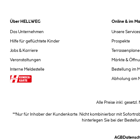
Über HELLWEG
Online & im Ma
Das Unternehmen
Unsere Services
Hilfe für geflüchtete Kinder
Prospekte
Jobs & Karriere
Terrassenplane
Veranstaltungen
Märkte & Öffnu
Interne Meldestelle
Bestellung im 
Abholung am 
Alle Preise inkl. gesetzl
**Nur für Inhaber der Kundenkarte. Nicht kombinierbar mit Sofortr
hinterlegen Sie bei der Beste
(öffnet e
AGB
Datensch