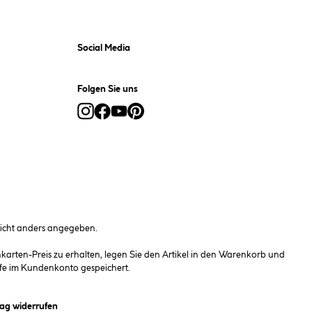
Social Media
Folgen Sie uns
cht anders angegeben.
rten-Preis zu erhalten, legen Sie den Artikel in den Warenkorb und
fe im Kundenkonto gespeichert.
et ein Dialogfeld)
rag widerrufen