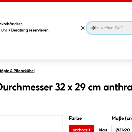
nkreis
ändern
0 Uhr
Beratung reservieren
öpfe & Pflanzkübel
Durchmesser 32 x 29 cm anthraz
Farbe
Maße (c
anthrazit
blau
Ø21x20