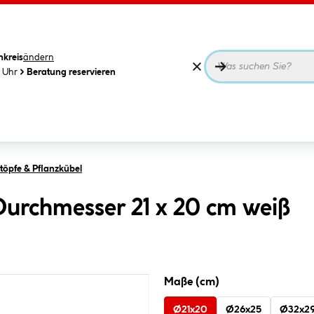
nkreis
ändern
0 Uhr
Beratung reservieren
öpfe & Pflanzkübel
Durchmesser 21 x 20 cm weiß
Maße (cm)
Ø21x20
Ø26x25
Ø32x2