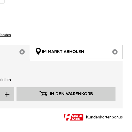
dkosten
IM MARKT ABHOLEN
ARTIKEL NICHT VERFÜGBAR
ARTIKEL
ltlich.
IN DEN WARENKORB
Kundenkartenbonus