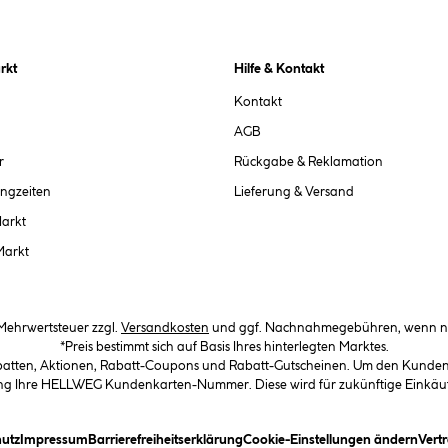
rkt
Hilfe & Kontakt
Kontakt
AGB
r
Rückgabe & Reklamation
ngzeiten
Lieferung & Versand
Markt
Markt
. Mehrwertsteuer zzgl.
Versandkosten
und ggf. Nachnahmegebühren, wenn ni
*Preis bestimmt sich auf Basis Ihres hinterlegten Marktes.
abatten, Aktionen, Rabatt-Coupons und Rabatt-Gutscheinen. Um den Kundenka
llung Ihre HELLWEG Kundenkarten-Nummer. Diese wird für zukünftige Einkäu
in Dialogfeld)
(öffnet ein Dialogfeld)
(öffnet ein Dialogfeld)
(öffnet ein Dialogfeld)
(öffn
utz
Impressum
Barrierefreiheitserklärung
Cookie-Einstellungen ändern
Vert