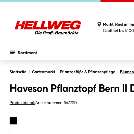
Markt:
Ried im In
Geöffnet bis 17:0
Sortiment
Zum Hauptinhalt springen
Startseite
Gartenmarkt
Pflanzgefäße & Pflanzenpflege
Blument
Haveson Pflanztopf Bern II 
Produktdetails
Artikelnummer:
867720
Bildergalerie überspringen