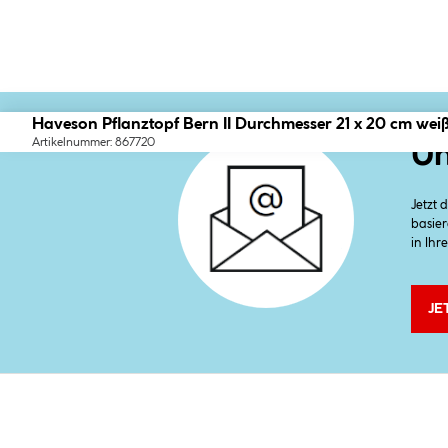
Haveson Pflanztopf Bern II Durchmesser 21 x 20 cm wei
Artikelnummer: 867720
Un
Jetzt
basier
in Ihr
JE