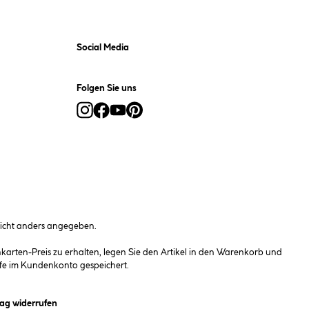
Social Media
Folgen Sie uns
cht anders angegeben.
rten-Preis zu erhalten, legen Sie den Artikel in den Warenkorb und
fe im Kundenkonto gespeichert.
et ein Dialogfeld)
rag widerrufen