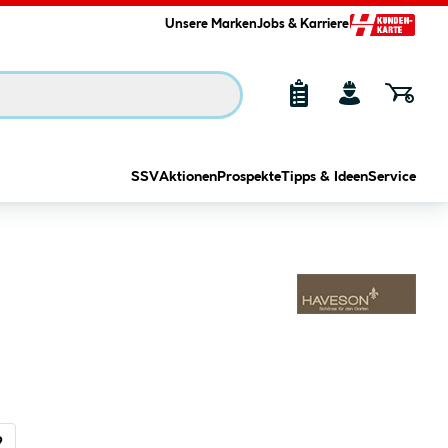
Unsere Marken
Jobs & Karriere
SSV
Aktionen
Prospekte
Tipps & Ideen
Service
9