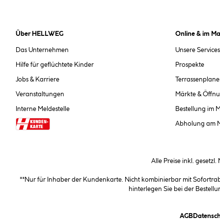
Über HELLWEG
Online & im Ma
Das Unternehmen
Unsere Services
Hilfe für geflüchtete Kinder
Prospekte
Jobs & Karriere
Terrassenplane
Veranstaltungen
Märkte & Öffnu
Interne Meldestelle
Bestellung im 
Abholung am 
Alle Preise inkl. gesetzl
**Nur für Inhaber der Kundenkarte. Nicht kombinierbar mit Sofortr
hinterlegen Sie bei der Beste
(öffnet e
AGB
Datensch