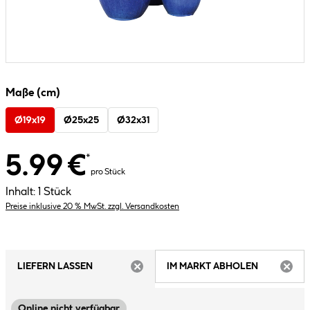
Maße (cm)
Ø19x19
Ø25x25
Ø32x31
5.99 €
*
pro Stück
Inhalt:
1 Stück
Preise inklusive 20 % MwSt. zzgl. Versandkosten
LIEFERN LASSEN
IM MARKT ABHOLEN
ARTIKEL NICHT VERFÜGBAR
ARTIK
Online nicht verfügbar