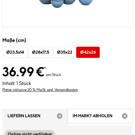
Maße (cm)
Ø23,5x14
Ø28x17,5
Ø35x22
Ø42x26
36.99 €
*
pro Stück
Inhalt:
1 Stück
Preise inklusive 20 % MwSt. zzgl. Versandkosten
LIEFERN LASSEN
IM MARKT ABHOLEN
ARTIKEL NICHT VERFÜGBAR
ARTIK
Online nicht verfügbar