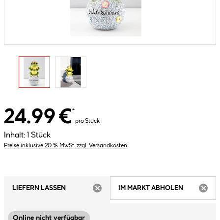
24.99 €
*
pro Stück
Inhalt:
1 Stück
Preise inklusive 20 % MwSt. zzgl. Versandkosten
LIEFERN LASSEN
IM MARKT ABHOLEN
ARTIKEL NICHT VERFÜGBAR
ARTIK
Online nicht verfügbar